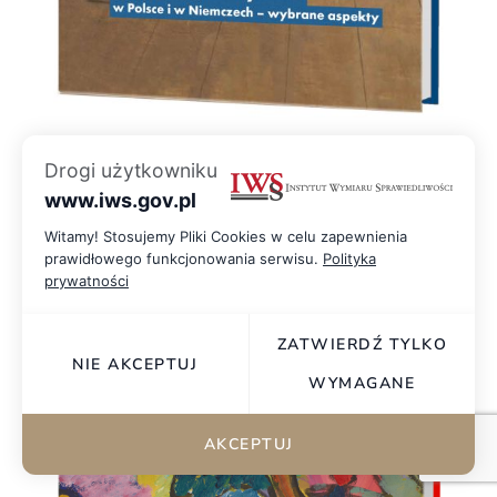
Drogi użytkowniku
Odpowiedzialność za błędy medyczne w Polsce i w
Niemczech – wybrane aspekty
www.iws.gov.pl
Witamy! Stosujemy Pliki Cookies w celu zapewnienia
prawidłowego funkcjonowania serwisu.
Polityka
DOWIEDZ SIĘ WIĘCEJ
prywatności
ZATWIERDŹ TYLKO
NIE AKCEPTUJ
WYMAGANE
AKCEPTUJ