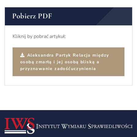
Pobierz PDF
Kliknij by pobrać artykuł:
Aleksandra Partyk Relacja między
osobą zmarłą i jej osobą bliską a
przyznawanie zadośćuczynienia