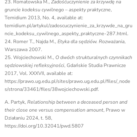
Romatowska M.,
Zadośćuczynienie za krzywdę na
gruncie kodeksu cywilnego – aspekty praktyczne
,
Temidium 2013, No. 4, available at:
temidium.pl/artykul/zadoscuczynienie_za_krzywde_na_gru
ncie_kodeksu_cywilnego_aspekty_praktyczne-287.html.
Romer T., Najda M.,
Etyka dla sędziów. Rozważania
,
Warszawa 2007.
Wojciechowski M.,
O dwóch strukturalnych czynnikach
sędziowskiej refleksyjności
, Gdańskie Studia Prawnicze
2017, Vol. XXXVII, available at:
https://prawo.ug.edu.pl/sites/prawo.ug.edu.pl/files/_node
s/strona/33461/files/38wojciechowski.pdf.
A. Partyk,
Relationship between a deceased person and
their close one versus
compensation amount
, Prawo w
Działaniu 2024, t. 58,
https://doi.org/10.32041/pwd.5807