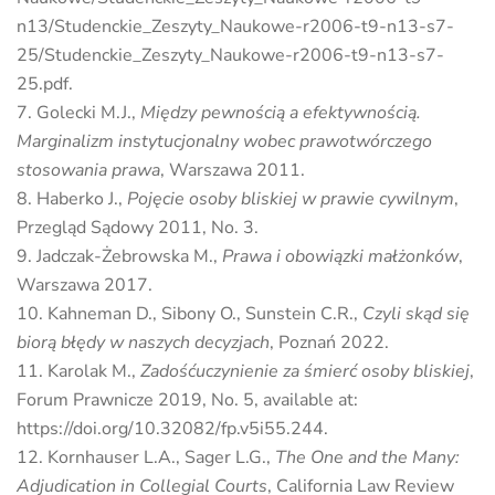
n13/Studenckie_Zeszyty_Naukowe-r2006-t9-n13-s7-
25/Studenckie_Zeszyty_Naukowe-r2006-t9-n13-s7-
25.pdf.
Golecki M.J.,
Między pewnością a efektywnością.
Marginalizm instytucjonalny wobec prawotwórczego
stosowania prawa
, Warszawa 2011.
Haberko J.,
Pojęcie osoby bliskiej w prawie cywilnym
,
Przegląd Sądowy 2011, No. 3.
Jadczak-Żebrowska M.,
Prawa i obowiązki małżonków
,
Warszawa 2017.
Kahneman D., Sibony O., Sunstein C.R.,
Czyli skąd się
biorą błędy w naszych decyzjach
, Poznań 2022.
Karolak M.,
Zadośćuczynienie za śmierć osoby bliskiej
,
Forum Prawnicze 2019, No. 5, available at:
https://doi.org/10.32082/fp.v5i55.244.
Kornhauser L.A., Sager L.G.,
The One and the Many:
Adjudication in Collegial Courts
, California Law Review