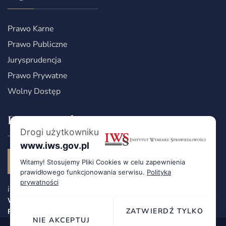
Prawo Karne
Prawo Publiczne
Jurysprudencja
Prawo Prywatne
Wolny Dostęp
Dane Kontaktowe
Drogi użytkowniku
www.iws.gov.pl
Witamy! Stosujemy Pliki Cookies w celu zapewnienia
prawidłowego funkcjonowania serwisu.
Polityka
prywatności
iws@iws.gov.pl
WIĘCEJ INFORMACJI
ZATWIERDŹ TYLKO
RODO
NIE AKCEPTUJ