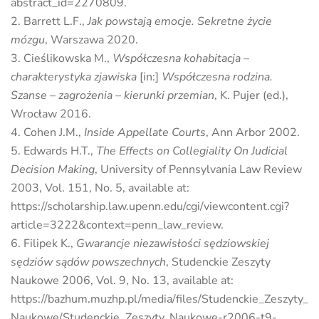
abstract_id=2270809.
Barrett L.F.,
Jak powstają emocje. Sekretne życie
mózgu
, Warszawa 2020.
Cieślikowska M.,
Współczesna kohabitacja –
charakterystyka zjawiska
[in:]
Współczesna rodzina.
Szanse – zagrożenia – kierunki przemian
, K. Pujer (ed.),
Wrocław 2016.
Cohen J.M.,
Inside Appellate Courts
, Ann Arbor 2002.
Edwards H.T.,
The Effects on Collegiality On Judicial
Decision Making
, University of Pennsylvania Law Review
2003, Vol. 151, No. 5, available at:
https://scholarship.law.upenn.edu/cgi/viewcontent.cgi?
article=3222&context=penn_law_review.
Filipek K.,
Gwarancje niezawisłości sędziowskiej
sędziów sądów powszechnych
, Studenckie Zeszyty
Naukowe 2006, Vol. 9, No. 13, available at:
https://bazhum.muzhp.pl/media/files/Studenckie_Zeszyty_
Naukowe/Studenckie_Zeszyty_Naukowe-r2006-t9-