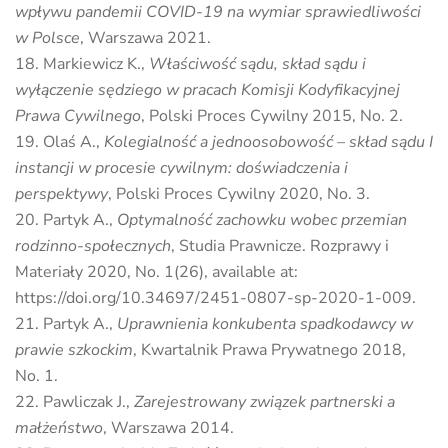
wpływu pandemii COVID-19 na wymiar sprawiedliwości
w Polsce
, Warszawa 2021.
Markiewicz K.,
Właściwość sądu, skład sądu i
wyłączenie sędziego w pracach Komisji Kodyfikacyjnej
Prawa Cywilnego
, Polski Proces Cywilny 2015, No. 2.
Olaś A.,
Kolegialność a jednoosobowość – skład sądu I
instancji w procesie cywilnym: doświadczenia i
perspektywy
, Polski Proces Cywilny 2020, No. 3.
Partyk A.,
Optymalność zachowku wobec przemian
rodzinno-społecznych
, Studia Prawnicze. Rozprawy i
Materiały 2020, No. 1(26), available at:
https://doi.org/10.34697/2451-0807-sp-2020-1-009.
Partyk A.,
Uprawnienia konkubenta spadkodawcy w
prawie szkockim
, Kwartalnik Prawa Prywatnego 2018,
No. 1.
Pawliczak J.,
Zarejestrowany związek partnerski a
małżeństwo
, Warszawa 2014.