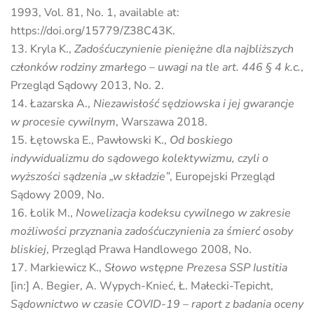
1993, Vol. 81, No. 1, available at:
https://doi.org/15779/Z38C43K.
Kryla K.,
Zadośćuczynienie pieniężne dla najbliższych
członków rodziny zmarłego – uwagi na tle art. 446 § 4 k.c.
,
Przegląd Sądowy 2013, No. 2.
Łazarska A.,
Niezawisłość sędziowska i jej gwarancje
w procesie cywilnym
, Warszawa 2018.
Łętowska E., Pawłowski K.,
Od boskiego
indywidualizmu do sądowego kolektywizmu, czyli o
wyższości sądzenia „w składzie”
, Europejski Przegląd
Sądowy 2009, No.
Łolik M.,
Nowelizacja kodeksu cywilnego w zakresie
możliwości przyznania zadośćuczynienia za śmierć osoby
bliskiej
, Przegląd Prawa Handlowego 2008, No.
Markiewicz K.,
Słowo wstępne Prezesa SSP Iustitia
[in:] A. Begier, A. Wypych-Knieć, Ł. Małecki-Tepicht,
Sądownictwo w czasie COVID-19 – raport z badania oceny